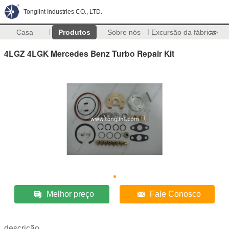
Tonglint Industries CO., LTD.
Casa
Produtos
Sobre nós
Excursão da fábrica
>>
4LGZ 4LGK Mercedes Benz Turbo Repair Kit
Melhor preço
Fale Conosco
descrição