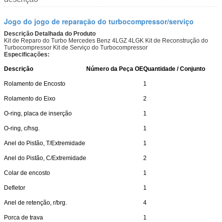
Jogo do jogo de reparação do turbocompressor/serviço
Descrição Detalhada do Produto
Kit de Reparo do Turbo Mercedes Benz 4LGZ 4LGK Kit de Reconstrução do
Turbocompressor Kit de Serviço do Turbocompressor
Especificações:
Descrição
Número da Peça OE
Quantidade / Conjunto
Rolamento de Encosto
1
Rolamento do Eixo
2
O-ring, placa de inserção
1
O-ring, c/hsg.
1
Anel do Pistão, T/Extremidade
1
Anel do Pistão, C/Extremidade
2
Colar de encosto
1
Defletor
1
Anel de retenção, r/brg.
4
Porca de trava
1