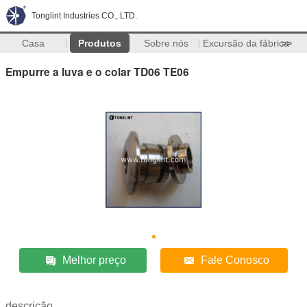
Tonglint Industries CO., LTD.
Casa
Produtos
Sobre nós
Excursão da fábrica
>>
Empurre a luva e o colar TD06 TE06
Melhor preço
Fale Conosco
descrição