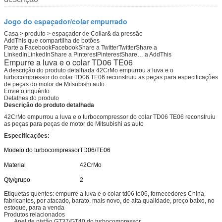
Jogo do espaçador/colar empurrado
Casa > produto > espaçador de Collar& da pressão
AddThis que compartilha de botões
Parte a FacebookFacebookShare a TwitterTwitterShare a
LinkedInLinkedInShare a PinterestPinterestShare…
a AddThis
Empurre a luva e o colar TD06 TE06
A descrição do produto detalhada 42CrMo empurrou a luva e o
turbocompressor do colar TD06 TE06 reconstruiu as peças para especificações
de peças do motor de Mitsubishi auto:
Envie o inquérito
Detalhes do produto
Descrição do produto detalhada
42CrMo empurrou a luva e o turbocompressor do colar TD06 TE06 reconstruiu
as peças para peças de motor de Mitsubishi as auto
Especificações:
Modelo do turbocompressor
TD06/TE06
Material
42CrMo
Qty/grupo
2
Etiquetas quentes: empurre a luva e o colar td06 te06, fornecedores China,
fabricantes, por atacado, barato, mais novo, de alta qualidade, preço baixo, no
estoque, para a venda
Produtos relacionados
Anel de pistão GT37/GT40 do turbocompressor