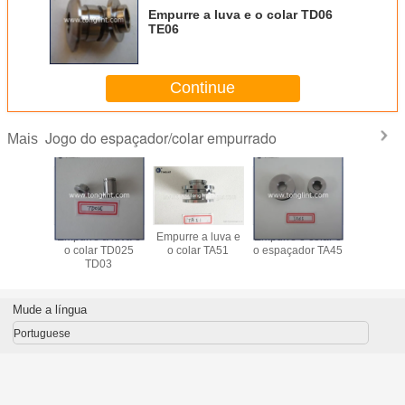
Empurre a luva e o colar TD06
TE06
Continue
Jogo do espaçador/colar empurrado
Mais
a luva e
Empurre a luva e
Empurre a luva e
Empurre o colar e
Colar de 
 HE551V
o colar TD025
o colar TA51
o espaçador TA45
do
TD03
turbocom
S30
Mude a língua
Portuguese