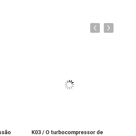
ssão
K03 / O turbocompressor de
Rola