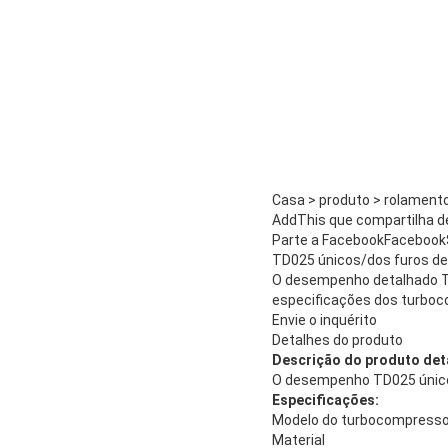
Casa > produto > rolament
AddThis que compartilha d
Parte a FacebookFacebookS
TD025 únicos/dos furos d
O desempenho detalhado T
especificações dos turbo
Envie o inquérito
Detalhes do produto
Descrição do produto det
O desempenho TD025 único
Especificações:
Modelo do turbocompresso
Material