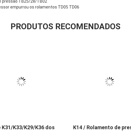
e pressão TB25/28/TB02
essor empurrou os rolamentos TD05 TD06
PRODUTOS RECOMENDADOS
e K31/K33/K29/K36 dos
K14 / Rolamento de pre