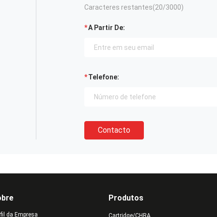
Caracteres restantes(
20
/3000)
A Partir De:
Telefone:
Contacto
obre
Produtos
rfil da Empresa
Cartridge/CHRA