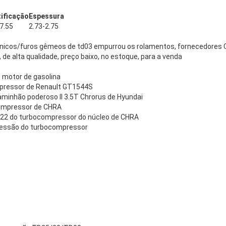
tificação
Espessura
7.55
2.73-2.75
nicos/furos gêmeos de td03 empurrou os rolamentos, fornecedores Ch
 de alta qualidade, preço baixo, no estoque, para a venda
 motor de gasolina
mpressor de Renault GT1544S
minhão poderoso II 3.5T Chrorus de Hyundai
ompressor de CHRA
22 do turbocompressor do núcleo de CHRA
ressão do turbocompressor