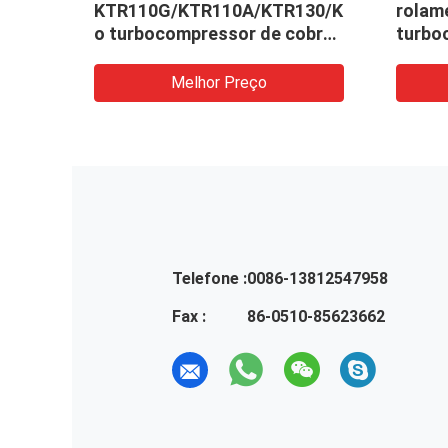
 de
KTR110G/KTR110A/KTR130/KTR90,
rolam
U
o turbocompressor de cobre
turbo
empurraram os rolamentos
HOM
Melhor Preço
Telefone :
0086-13812547958
Fax :
86-0510-85623662