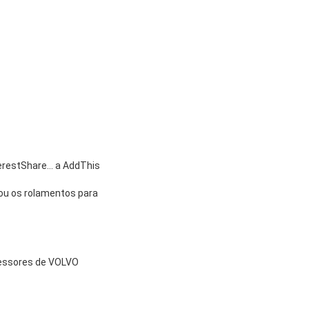
terestShare…
a AddThis
ou os rolamentos para
essores de VOLVO