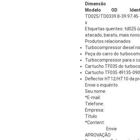
Dimensão
Modelo
OD
Iden
TD025/TD03
39.8-39.9
7.45-
x
Etiquetas quentes: td025 ú
atacado, barato, mais novo,
Produtos relacionados
Turbocompressor diesel no
Peça do carro do turboco
Turbocompressor para o ca
Cartucho TF035 do turboc
Cartucho TF035 49135-090
Deflector HT12/HT10 da p
Envie o inquérito
Seu nome:
*E-mail
:
Telefone:
Empresa:
Título:
*Content
:
Envie
APROVAÇÃO