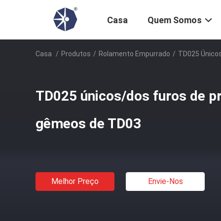
Casa
Quem Somos
Casa
/
Produtos
/
Rolamento Empurrado
/
TD025 Único
TD025 únicos/dos furos de p
gêmeos de TD03
Melhor Preço
Envie-Nos