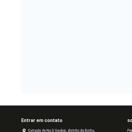
Entrar em contato
s
Estrada de No.5 Gaokai, distrito de Binhu,
Pe