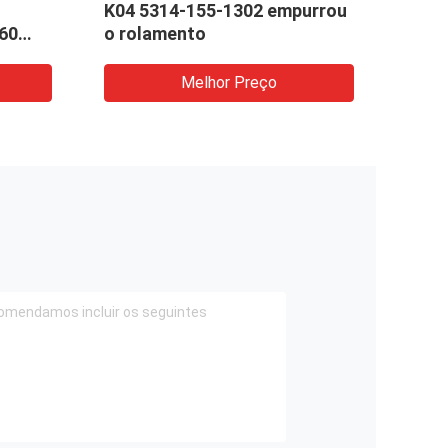
K04 5314-155-1302 empurrou
pequ
60
o rolamento
turb
Melhor Preço