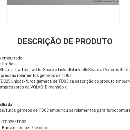
DESCRIÇÃO DE PRODUTO
o empurrado
e botões
hare a TwitterTwitterShare a LinkedInLinkedInShare a PinterestPin
e pressão rolamentos gêmeos de TD03
D025 únicos/furos gêmeos de TD03 da descrição do produto empurr
compressores de VOLVO: Dimensão x
alhada
s/furos gêmeos de TD03 empurrou os rolamentos para turbocompr
r
TD025/TD03
Barra de bronze/de cobre