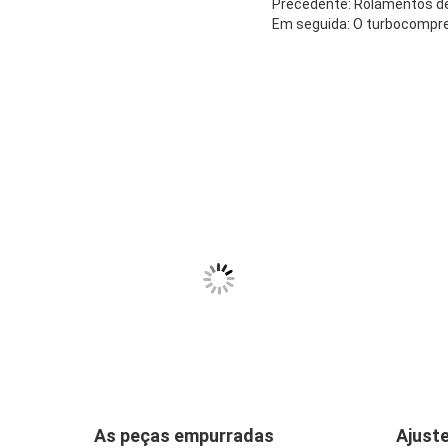
Precedente: Rolamentos d
Em seguida: O turbocompr
As peças empurradas
Ajust