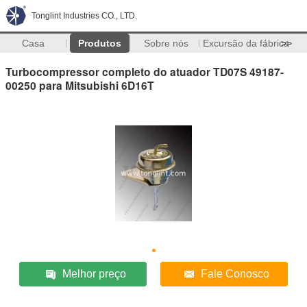
Tonglint Industries CO., LTD.
Casa
Produtos
Sobre nós
Excursão da fábrica
>>
Turbocompressor completo do atuador TD07S 49187-
00250 para Mitsubishi 6D16T
Melhor preço
Fale Conosco