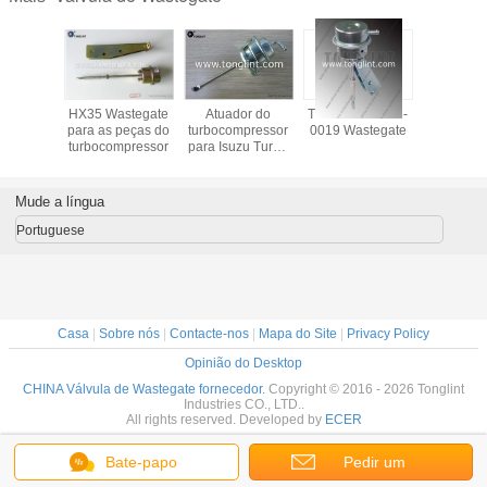
mpressor
HX35 Wastegate
Atuador do
TB2818 702365-
Atuad
eto do
para as peças do
turbocompressor
0019 Wastegate
Waste
r TD07S
turbocompressor
para Isuzu Turbo
GT2560
-00250
Parts VB420076
válvul
tsubishi
RHF4H
turbocom
16T
Mude a língua
Portuguese
Casa
|
Sobre nós
|
Contacte-nos
|
Mapa do Site
|
Privacy Policy
Opinião do Desktop
CHINA Válvula de Wastegate fornecedor.
Copyright © 2016 - 2026 Tonglint
Industries CO., LTD..
All rights reserved. Developed by
ECER
Bate-papo
Pedir um