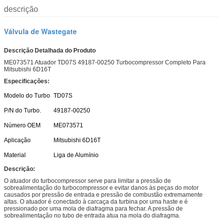
descrição
Válvula de Wastegate
Descrição Detalhada do Produto
ME073571 Atuador TD07S 49187-00250 Turbocompressor Completo Para
Mitsubishi 6D16T
Especificações:
Modelo do Turbo
TD07S
P/N do Turbo.
49187-00250
Número OEM
ME073571
Aplicação
Mitsubishi 6D16T
Material
Liga de Alumínio
Descrição:
O atuador do turbocompressor serve para limitar a pressão de
sobrealimentação do turbocompressor e evitar danos às peças do motor
causados por pressão de entrada e pressão de combustão extremamente
altas. O atuador é conectado à carcaça da turbina por uma haste e é
pressionado por uma mola de diafragma para fechar. A pressão de
sobrealimentação no tubo de entrada atua na mola do diafragma.