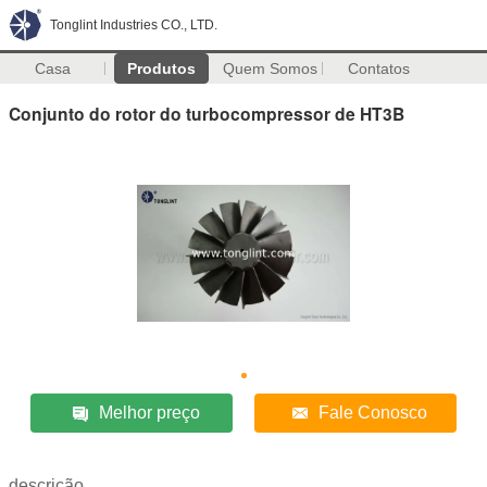
Tonglint Industries CO., LTD.
Casa
Produtos
Quem Somos
Contatos
Conjunto do rotor do turbocompressor de HT3B
Melhor preço
Fale Conosco
descrição