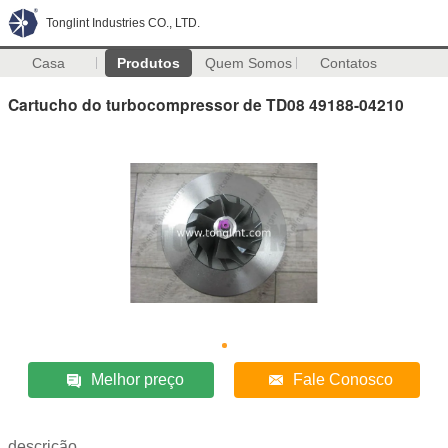
Tonglint Industries CO., LTD.
Casa
Produtos
Quem Somos
Contatos
Cartucho do turbocompressor de TD08 49188-04210
Melhor preço
Fale Conosco
descrição