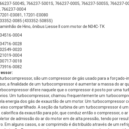
66237-5004S, 766237-5001S, 766237-0005, 766237-5005S, 766237-00
, 766237-0004
7201-E0081, 17201-E0080
33352-0085 (433352-5085S)
aminhão de Hino, ônibus Liesse II com motor de N04C-TK
34516-0004
34716-0028
02549-0020
21019-0004
00717-0018
73916-0082
ressor:
 turbocompressor, são um compressor de gás usado para a forçado-
r, a finalidade de um turbocompressor é aumentar a massa do ar que
urbocompressor difere naquele que o compressor é posto por uma tur
óprios. Um turbocompressor, chamou frequentemente um turbocompre
ela energia dos gás de exaustão de um motor. Um turbocompressor c
xo compartilhado. A seção da turbina de um turbocompressor é um 
calorífica da exaustão para pôr, que conduz então o compressor, o 
oletor de admissão do ar do motor em de alta pressão, tendo por res
ro. Em alguns casos, o ar comprimido é distribuído através de um refr