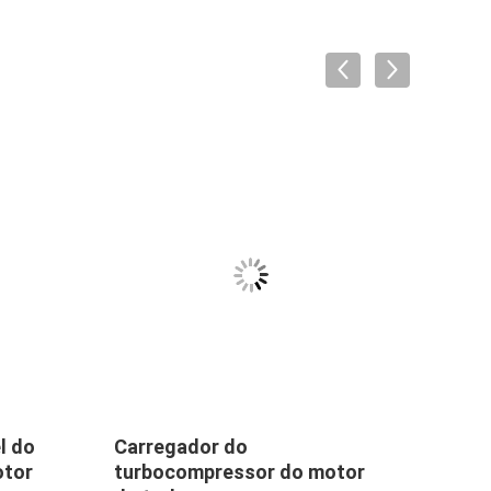
l do
Carregador do
Cruz
otor
turbocompressor do motor
0L04