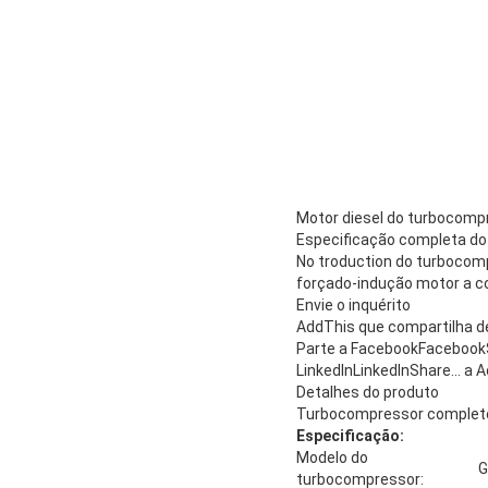
Motor diesel do turbocom
Especificação completa d
No troduction do turbocom
forçado-indução motor a c
Envie o inquérito
AddThis que compartilha d
Parte a FacebookFacebookS
LinkedInLinkedInShare…
a A
Detalhes do produto
Turbocompressor complet
Especificação:
Modelo do
G
turbocompressor: