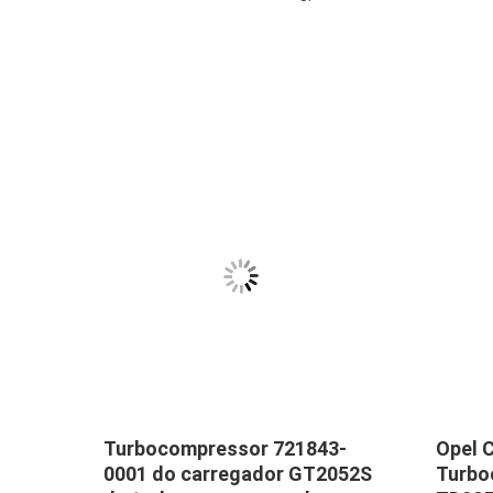
68190
Turbocompressor 721843-
Opel 
0001 do carregador GT2052S
Turbo