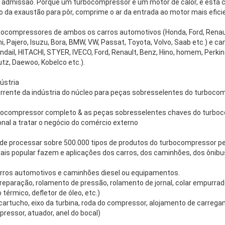
e admissão. Porque um turbocompressor é um motor de calor, e está c
o da exaustão para pôr, comprime o ar da entrada ao motor mais efi
bocompressores de ambos os carros automotivos (Honda, Ford, Renault
, Pajero, Isuzu, Bora, BMW, VW, Passat, Toyota, Volvo, Saab etc.) e c
daiI, HITACHI, STYER, IVECO, Ford, Renault, Benz, Hino, homem, Perkin
z, Daewoo, Kobelco etc.).
ústria
orrente da indústria do núcleo para peças sobresselentes do turboco
turbocompressor completo & as peças sobresselentes chaves do turb
ional a tratar o negócio do comércio externo
de processar sobre 500.000 tipos de produtos do turbocompressor pe
mais popular fazem e aplicações dos carros, dos caminhões, dos ônibus
rros automotivos e caminhões diesel ou equipamentos.
 reparação, rolamento de pressão, rolamento de jornal, colar empurrado
 térmico, defletor de óleo, etc.)
cartucho, eixo da turbina, roda do compressor, alojamento de carreg
ressor, atuador, anel do bocal)