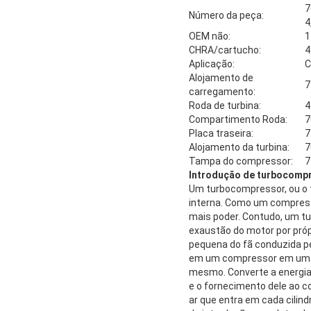
7
Número da peça:
4
OEM não:
1
CHRA/cartucho:
4
Aplicação:
C
Alojamento de
7
carregamento:
Roda de turbina:
4
Compartimento Roda:
7
Placa traseira:
7
Alojamento da turbina:
7
Tampa do compressor:
7
Introdução de turbocomp
Um turbocompressor, ou o
interna. Como um compresso
mais poder. Contudo, um t
exaustão do motor por pr
pequena do fã conduzida p
em um compressor em um ei
mesmo. Converte a energia 
e o fornecimento dele ao c
ar que entra em cada cilind