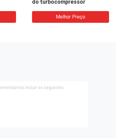
do turbocompressor
da te
Melhor Preço