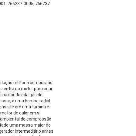
01, 766237-0005, 766237-
indução motor a combustão
 entra no motor para criar
bina conduzida gás de
ssor, é uma bomba radial
onsiste em uma turbina e
motor de calor em si
ar ambiental de compressão
ultado uma massa maior do
igerador intermediário antes