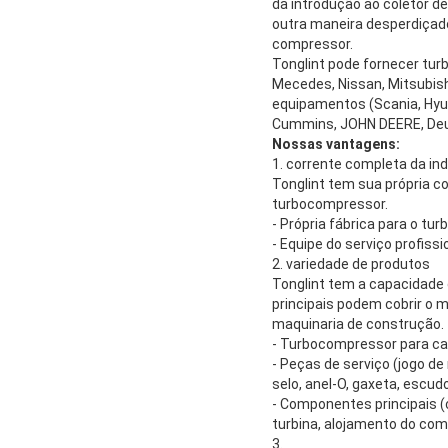
da introdução ao coletor d
outra maneira desperdiçad
compressor.
Tonglint pode fornecer tur
Mecedes, Nissan, Mitsubishi
equipamentos (Scania, Hyun
Cummins, JOHN DEERE, Deut
Nossas vantagens:
1. corrente completa da ind
Tonglint tem sua própria c
turbocompressor.
- Própria fábrica para o 
- Equipe do serviço profiss
2. variedade de produtos
Tonglint tem a capacidade 
principais podem cobrir o 
maquinaria de construção.
- Turbocompressor para ca
- Peças de serviço (jogo de
selo, anel-O, gaxeta, escudo
- Componentes principais (
turbina, alojamento do comp
3.