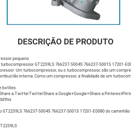
DESCRIÇÃO DE PRODUTO
pressor pequeno
o turbocompressor GT2259LS 766237-5004S 766237-5001S 17201-E00
pressor: Um turbocompressor, ou o turbocompressor, são um compre
ombustão interna. Como um compressor, a finalidade de um turboco
e botões
hare a TwitterTwitterShare a Google+Google+Share a PinterestPint
ddthis
o GT2259LS 766237-5004S 766237-5001S 17201-E0080 do caminhão 
T2259LS