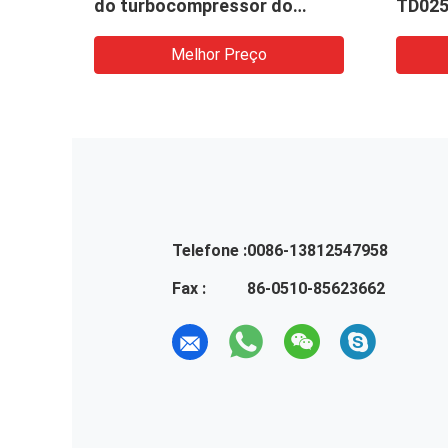
do turbocompressor do
TD025
turbocompressor
Melhor Preço
Telefone :
0086-13812547958
Fax :
86-0510-85623662