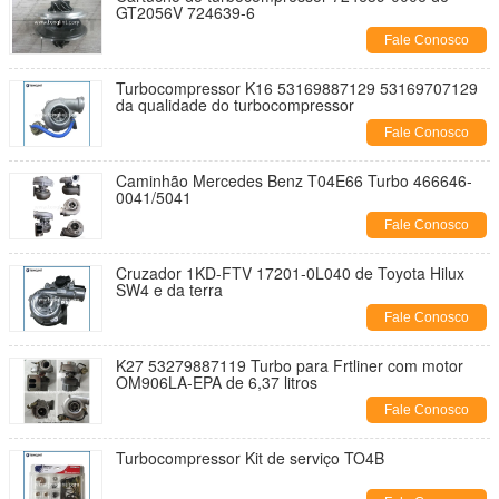
GT2056V 724639-6
Fale Conosco
Turbocompressor K16 53169887129 53169707129
da qualidade do turbocompressor
Fale Conosco
Caminhão Mercedes Benz T04E66 Turbo 466646-
0041/5041
Fale Conosco
Cruzador 1KD-FTV 17201-0L040 de Toyota Hilux
SW4 e da terra
Fale Conosco
K27 53279887119 Turbo para Frtliner com motor
OM906LA-EPA de 6,37 litros
Fale Conosco
Turbocompressor Kit de serviço TO4B