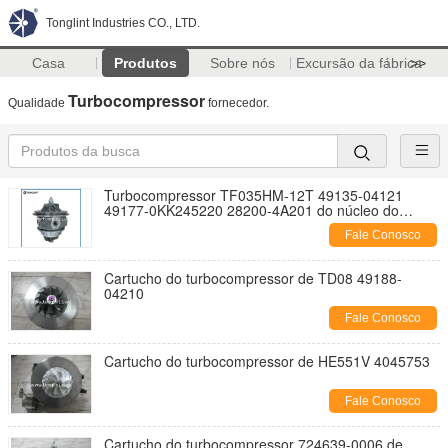
Tonglint Industries CO., LTD.
Casa
Produtos
Sobre nós
Excursão da fábrica
>>
Turbocompressor
Qualidade
fornecedor.
Turbocompressor TF035HM-12T 49135-04121
49177-0KK245220 28200-4A201 do núcleo do
turbocompressor
Fale Conosco
Cartucho do turbocompressor de TD08 49188-
04210
Fale Conosco
Cartucho do turbocompressor de HE551V 4045753
Fale Conosco
Cartucho do turbocompressor 724639-0006 de