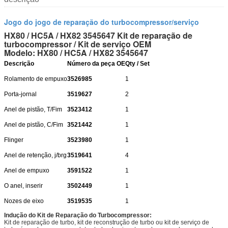
Jogo do jogo de reparação do turbocompressor/serviço
HX80 / HC5A / HX82 3545647 Kit de reparação de
turbocompressor / Kit de serviço OEM
Modelo: HX80 / HC5A / HX82 3545647
Descrição
Número da peça OE
Qty / Set
Rolamento de empuxo
3526985
1
Porta-jornal
3519627
2
Anel de pistão, T/Fim
3523412
1
Anel de pistão, C/Fim
3521442
1
Flinger
3523980
1
Anel de retenção, j/brg
3519641
4
Anel de empuxo
3591522
1
O anel, inserir
3502449
1
Nozes de eixo
3519535
1
Indução do Kit de Reparação do Turbocompressor:
Kit de reparação de turbo, kit de reconstrução de turbo ou kit de serviço de