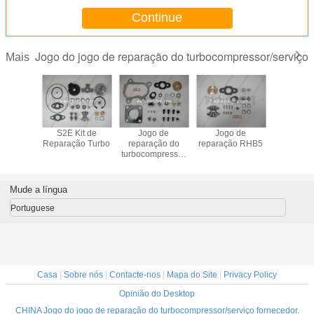
Continue
Jogo do jogo de reparação do turbocompressor/serviço
Mais
o de
S2E Kit de
Jogo de
Jogo de
Jogo
ção do
Reparação Turbo
reparação do
reparação RHB5
reparaç
mpressor
turbocompressor
turbocom
00
RHF4
GT17, jo
reconstru
turbocom
Mude a língua
Portuguese
Casa
|
Sobre nós
|
Contacte-nos
|
Mapa do Site
|
Privacy Policy
Opinião do Desktop
CHINA Jogo do jogo de reparação do turbocompressor/serviço fornecedor.