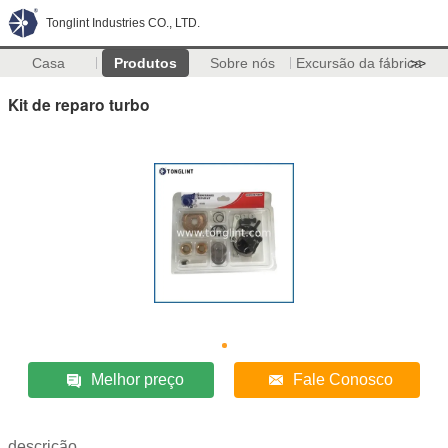
Tonglint Industries CO., LTD.
Casa
Produtos
Sobre nós
Excursão da fábrica
>>
Kit de reparo turbo
Melhor preço
Fale Conosco
descrição