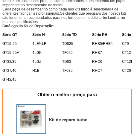
turbo é um dos nossos produtos turbo dominantes.e desempenha um papel
importante no desempenho do motor.
Cada peça de desempenho combinada nos kits turbo é selecionada de
diferentes fabricantes profissionais.Os clientes que precisam dos nossos kits
são fortemente recomendados para nos fornecer o modelo turbo familiar ou
outras especificações.
Catálogo do Kit de Reparação:
Série GT
Série H
Série TD
Série RH
Série 
GT15-25
4LE/4LF
TD025
RHB5/RHE4
CT9
GT15-25V
4LGK
TF025
RHB7
CT12
GT32/35
4LGZ
TD03
RHC6
CT12B
GT37/40
H1B
TF035
RHC7
CT20
GT42/45
Obter o melhor preço para
Kit de reparo turbo