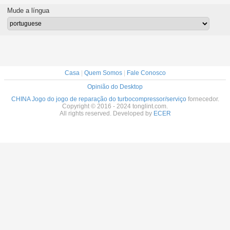
turbocom
Mude a língua
Casa
|
Quem Somos
|
Fale Conosco
Opinião do Desktop
CHINA Jogo do jogo de reparação do turbocompressor/serviço
fornecedor.
Copyright © 2016 - 2024 tonglint.com.
All rights reserved. Developed by
ECER