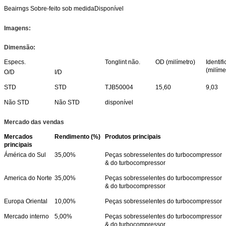
Beairngs Sobre-feito sob medida
Disponível
Imagens:
Dimensão:
Especs.
Tonglint não.
OD (milímetro)
Identif
(milíme
O/D
I/D
STD
STD
TJB50004
15,60
9,03
Não STD
Não STD
disponível
Mercado das vendas
Mercados
Rendimento (%)
Produtos principais
principais
Ámérica do Sul
35,00%
Peças sobresselentes do turbocompressor
& do turbocompressor
America do Norte
35,00%
Peças sobresselentes do turbocompressor
& do turbocompressor
Europa Oriental
10,00%
Peças sobresselentes do turbocompressor
Mercado interno
5,00%
Peças sobresselentes do turbocompressor
& do turbocompressor