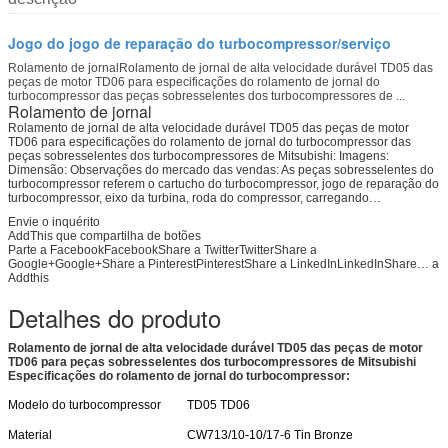
Jogo do jogo de reparação do turbocompressor/serviço
Rolamento de jornalRolamento de jornal de alta velocidade durável TD05 das
peças de motor TD06 para especificações do rolamento de jornal do
turbocompressor das peças sobresselentes dos turbocompressores de ...
Rolamento de jornal
Rolamento de jornal de alta velocidade durável TD05 das peças de motor
TD06 para especificações do rolamento de jornal do turbocompressor das
peças sobresselentes dos turbocompressores de Mitsubishi: Imagens:
Dimensão: Observações do mercado das vendas: As peças sobresselentes do
turbocompressor referem o cartucho do turbocompressor, jogo de reparação do
turbocompressor, eixo da turbina, roda do compressor, carregando…
Envie o inquérito
AddThis que compartilha de botões
Parte a FacebookFacebookShare a TwitterTwitterShare a
Google+Google+Share a PinterestPinterestShare a LinkedInLinkedInShare…
a
Addthis
Detalhes do produto
Rolamento de jornal de alta velocidade durável TD05 das peças de motor
TD06 para peças sobresselentes dos turbocompressores de Mitsubishi
Especificações do rolamento de jornal do turbocompressor:
Modelo do turbocompressor
TD05 TD06
Material
CW713/10-10/17-6 Tin Bronze