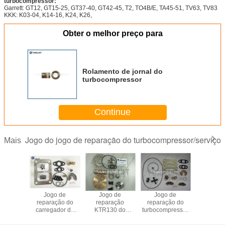
turbocompressor:
Garrett: GT12, GT15-25, GT37-40, GT42-45, T2, TO4B/E, TA45-51, TV63, TV83
KKK: K03-04, K14-16, K24, K26,
Obter o melhor preço para
Rolamento de jornal do
turbocompressor
Continue
Jogo do jogo de reparação do turbocompressor/serviço
Mais
s de
Jogo de
Jogo de
Jogo de
Jogo
ão RHC7
reparação do
reparação
reparação do
reparaç
o
carregador do
KTR130 do
turbocompressor
turbocom
mpressor
turbocompressor
turbocompressor
GT40
GT17, jo
GT4294
reconstru