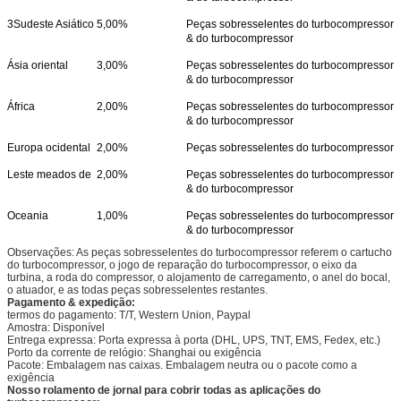
3Sudeste Asiático
5,00%
Peças sobresselentes do turbocompressor
& do turbocompressor
Ásia oriental
3,00%
Peças sobresselentes do turbocompressor
& do turbocompressor
África
2,00%
Peças sobresselentes do turbocompressor
& do turbocompressor
Europa ocidental
2,00%
Peças sobresselentes do turbocompressor
Leste meados de
2,00%
Peças sobresselentes do turbocompressor
& do turbocompressor
Oceania
1,00%
Peças sobresselentes do turbocompressor
& do turbocompressor
Observações: As peças sobresselentes do turbocompressor referem o cartucho
do turbocompressor, o jogo de reparação do turbocompressor, o eixo da
turbina, a roda do compressor, o alojamento de carregamento, o anel do bocal,
o atuador, e as todas peças sobresselentes restantes.
Pagamento & expedição:
termos do pagamento: T/T, Western Union, Paypal
Amostra: Disponível
Entrega expressa: Porta expressa à porta (DHL, UPS, TNT, EMS, Fedex, etc.)
Porto da corrente de relógio: Shanghai ou exigência
Pacote: Embalagem nas caixas. Embalagem neutra ou o pacote como a
exigência
Nosso rolamento de jornal para cobrir todas as aplicações do