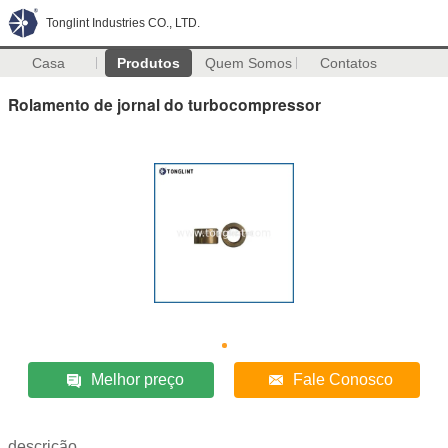
Tonglint Industries CO., LTD.
Casa
Produtos
Quem Somos
Contatos
Rolamento de jornal do turbocompressor
Melhor preço
Fale Conosco
descrição