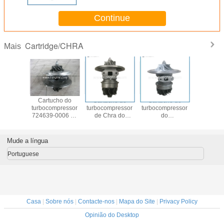
turbocompressor
Continue
Cartridge/CHRA
Mais
cho do
Cartucho do
Cartucho do
Cartucho do
Isuzu NPR
mpressor
turbocompressor
turbocompressor
turbocompressor
Truck GT
E551V
724639-0006 de
de Chra do
do
Turbo Ca
5753
GT2056V
turbocompressor
turbocompressor
704136
724639-6
Td04
897326
Mude a língua
Portuguese
Casa
|
Sobre nós
|
Contacte-nos
|
Mapa do Site
|
Privacy Policy
Opinião do Desktop