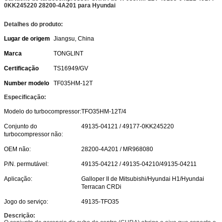
0KK245220 28200-4A201 para Hyundai
Detalhes do produto:
Lugar de origem
Jiangsu, China
Marca
TONGLINT
Certificação
TS16949/GV
Number modelo
TF035HM-12T
Especificação:
Modelo do turbocompressor:
TFO35HM-12T/4
Conjunto do
49135-04121 / 49177-0KK245220
turbocompressor não:
OEM não:
28200-4A201 / MR968080
P/N. permutável:
49135-04212 / 49135-04210/49135-04211
Aplicação:
Galloper II de Mitsubishi/Hyundai H1/Hyundai
Terracan CRDi
Jogo do serviço:
49135-TFO35
Descrição: