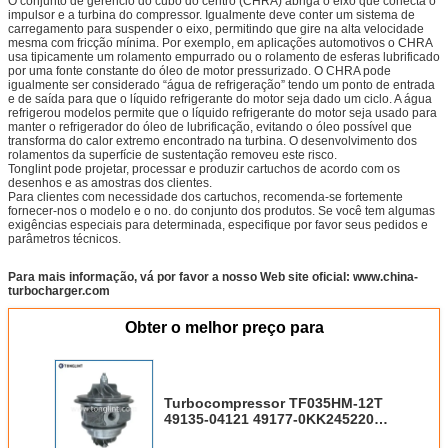
O conjunto de gerencio do cubo do centro (CHRA) abriga o eixo que conecta o
impulsor e a turbina do compressor. Igualmente deve conter um sistema de
carregamento para suspender o eixo, permitindo que gire na alta velocidade
mesma com fricção mínima. Por exemplo, em aplicações automotivos o CHRA
usa tipicamente um rolamento empurrado ou o rolamento de esferas lubrificado
por uma fonte constante do óleo de motor pressurizado. O CHRA pode
igualmente ser considerado “água de refrigeração” tendo um ponto de entrada
e de saída para que o líquido refrigerante do motor seja dado um ciclo. A água
refrigerou modelos permite que o líquido refrigerante do motor seja usado para
manter o refrigerador do óleo de lubrificação, evitando o óleo possível que
transforma do calor extremo encontrado na turbina. O desenvolvimento dos
rolamentos da superfície de sustentação removeu este risco.
Tonglint pode projetar, processar e produzir cartuchos de acordo com os
desenhos e as amostras dos clientes.
Para clientes com necessidade dos cartuchos, recomenda-se fortemente
fornecer-nos o modelo e o no. do conjunto dos produtos. Se você tem algumas
exigências especiais para determinada, especifique por favor seus pedidos e
parâmetros técnicos.
Para mais informação, vá por favor a nosso Web site oficial: www.china-
turbocharger.com
Obter o melhor preço para
Turbocompressor TF035HM-12T
49135-04121 49177-0KK245220
28200-4A201 do núcleo do