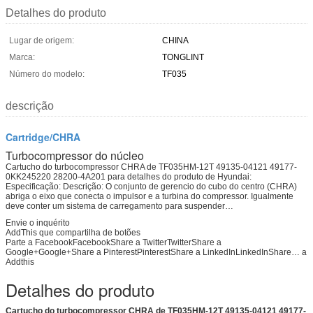
Detalhes do produto
Lugar de origem:
CHINA
Marca:
TONGLINT
Número do modelo:
TF035
descrição
Cartridge/CHRA
Turbocompressor do núcleo
Cartucho do turbocompressor CHRA de TF035HM-12T 49135-04121 49177-
0KK245220 28200-4A201 para detalhes do produto de Hyundai:
Especificação: Descrição: O conjunto de gerencio do cubo do centro (CHRA)
abriga o eixo que conecta o impulsor e a turbina do compressor. Igualmente
deve conter um sistema de carregamento para suspender…
Envie o inquérito
AddThis que compartilha de botões
Parte a FacebookFacebookShare a TwitterTwitterShare a
Google+Google+Share a PinterestPinterestShare a LinkedInLinkedInShare…
a
Addthis
Detalhes do produto
Cartucho do turbocompressor CHRA de TF035HM-12T 49135-04121 49177-