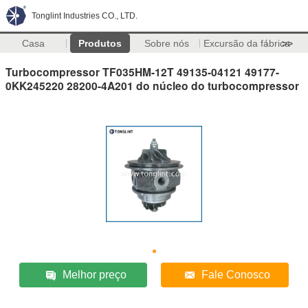
Tonglint Industries CO., LTD.
Casa
Produtos
Sobre nós
Excursão da fábrica
>>
Turbocompressor TF035HM-12T 49135-04121 49177-
0KK245220 28200-4A201 do núcleo do turbocompressor
Melhor preço
Fale Conosco